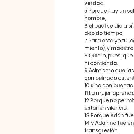
verdad.
5 
Porque hay un sol
hombre,
6 
el cual se dio a s
debido tiempo.
7 
Para esto yo fui 
miento), y maestro 
8 
Quiero, pues, que
ni contienda.
9 
Asimismo que las
con peinado ostentos
10 
sino con buenas
11 
La mujer aprenda 
12 
Porque no permit
estar en silencio.
13 
Porque Adán fue
14 
y Adán no fue en
transgresión.