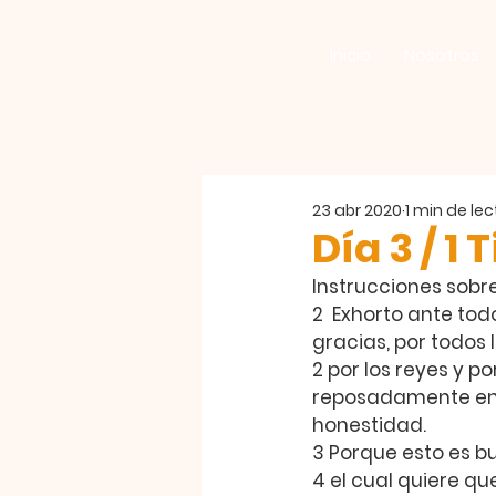
Inicio
Nosotros
23 abr 2020
1 min de le
Día 3 / 1
Instrucciones sobre
2 
 Exhorto ante tod
gracias, por todos 
2 
por los reyes y p
reposadamente en 
honestidad.
3 
Porque esto es b
4 
el cual quiere q