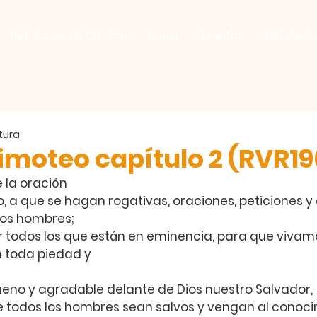
Peticiones de Oración
Donar
Eventos
Ministerio
ctura
 Timoteo capítulo 2 (RVR1
 la oración
o, a que se hagan rogativas, oraciones, peticiones y
los hombres;
or todos los que están en eminencia, para que vivam
toda piedad y 
ueno y agradable delante de Dios nuestro Salvador,
ue todos los hombres sean salvos y vengan al conoci