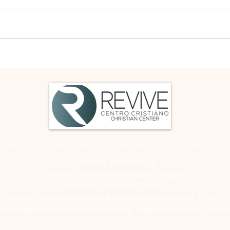
4 (RVR1960)
3 (R
La vida que agrada a Dios 4 Por
1 Por
lo demás, hermanos, os
sopo
rogamos y exhortamos en el
queda
Señor Jesús, que de la manera
envi
que aprendisteis de...
herma
ttle Rock, AR 72204 |
centrocristianodelittlerock@gmail.com
| 
Horarios de servicios:
Martes: Grupos de Conexión 7:00pm
Miércoles: Servicio 7:00pm
Jueves: Discipulado 6:30PM y Servicio de Jóvenes 7:30pm
Domingo, Primer Servicio 8:30am y Segundo Servicio 11:30a