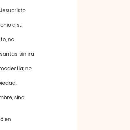
Jesucristo 
onio a su 
to, no 
antas, sin ira 
modestia; no 
piedad.
mbre, sino 
ó en 