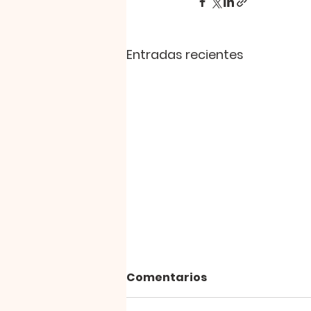
Entradas recientes
Día 9 y 10 / 1
Comentarios
Tesalonicenses capítulo