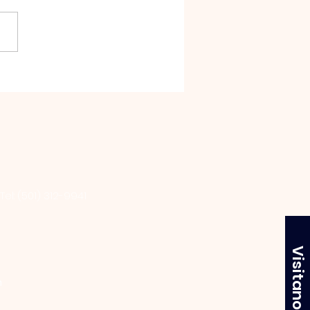
VR1960)
 lo cual, no pudiendo
rtarlo más, acordamos
rnos solos en Atenas, 2 y
amos a Timoteo nuestro
no, servidor de Dios...
Tel: (501) 312-9941
Visitanos
m