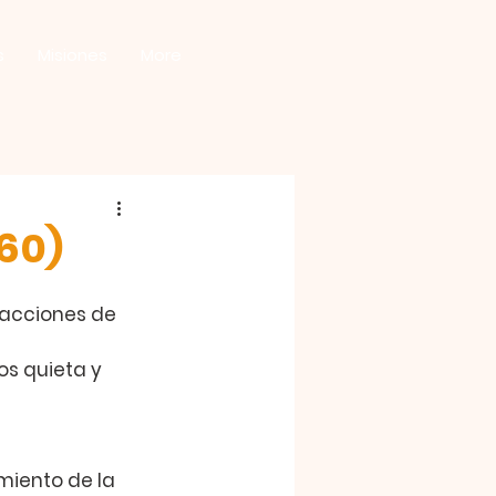
s
Misiones
More
960)
 acciones de 
os quieta y 
miento de la 