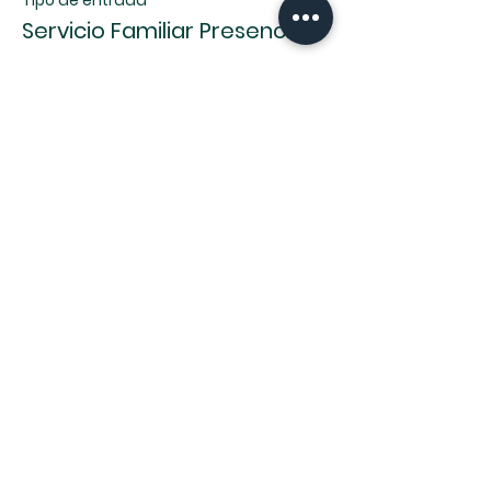
Tipo de entrada
Servicio Familiar Presencial
Leer más
Precio
0,00 US$
Compartir este evento
8114 W 36th St, Little Rock, AR 72204 |
centrocristianodelittlerock@gmail.com
| Tel: