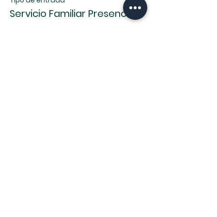
Tipo de entrada
Servicio Familiar Presencial
Leer más
Precio
0,00 US$
Compartir este evento
8114 W 36th St, Little Rock, AR 72204 |
centrocristianodelittlerock@gmail.com
| Tel: