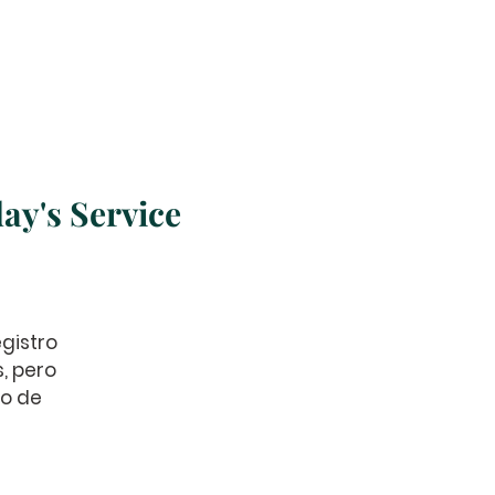
s
Misiones
More
ay's Service
gistro
s, pero
no de