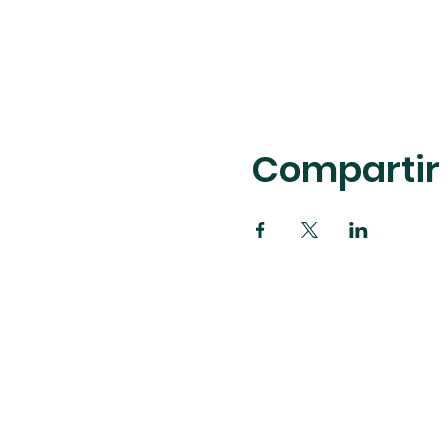
Compartir 
8114 W 36th St, Li