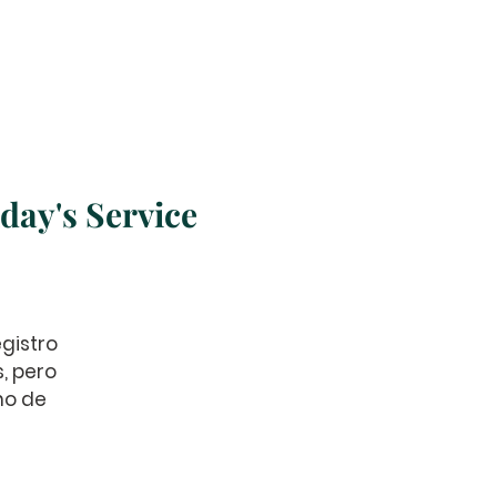
s
Misiones
More
day's Service
gistro
s, pero
no de