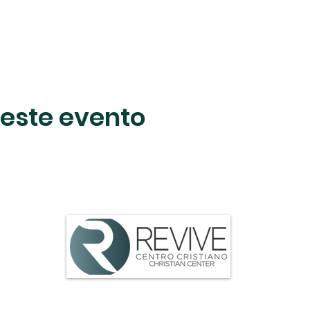
este evento
ttle Rock, AR 72204 |
centrocristianodelittlerock@gmail.com
| 