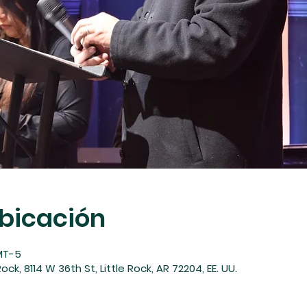
ubicación
GMT-5
ock, 8114 W 36th St, Little Rock, AR 72204, EE. UU.