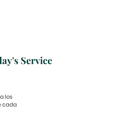
s
Misiones
More
ay's Service
a los
de cada