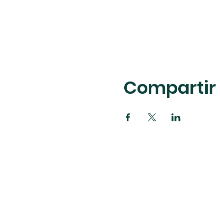
Compartir 
8114 W 36th St, Li