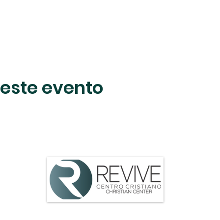
este evento
ttle Rock, AR 72204 |
centrocristianodelittlerock@gmail.com
| 