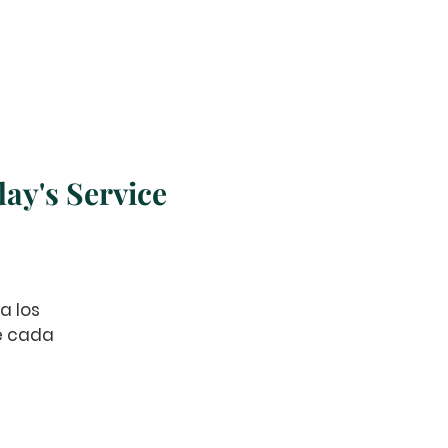
s
Misiones
More
ay's Service
a los
de cada