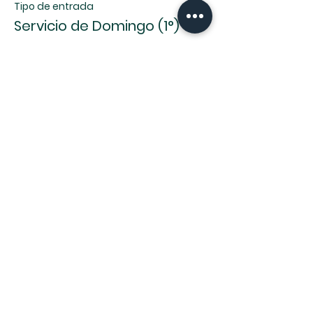
Tipo de entrada
Servicio de Domingo (1°)
Leer más
Precio
0,00 US$
Compartir este evento
8114 W 36th St, Little Rock, AR 72204 |
centrocristianodelittlerock@gmail.com
| Tel: